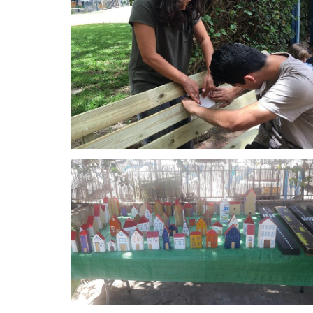
place making
place making