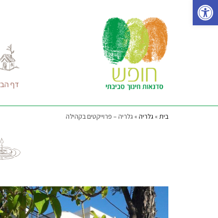
פתח סרגל נגישות
Ski
t
conten
דף הבי
בית
»
גלריה
»
גלריה – פרוייקטים בקהילה