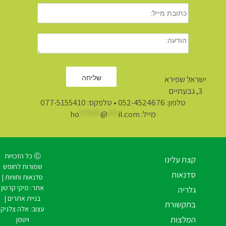
ישראל שפירא
3, גבעתיים
טלפון:
052-4524676
• טלפקס: 077-5155410
מייל:
il.com
***
@
******
ho
Ⓒ כל הזכויות
קצת עלינו
שמורות לחופש
סדנאות
סדנאות וחוויות |
אתר:
מיקי קרטון
גלריה
בניית אתרים
|
בתקשורת
עצוב:
אלה צלניק
המלצות
ויטמן