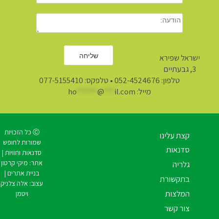
ישראל שפירא
3, גבעתיים
טלפון:
052-4524676
• טלפקס: 077-5155410
מייל:
il.com
***
@
******
ho
Ⓒ כל הזכויות
קצת עלינו
שמורות לחופש
סדנאות
סדנאות וחוויות |
אתר:
מיקי קרטון
גלריה
בניית אתרים
|
בתקשורת
עצוב:
אלה צלניק
המלצות
ויטמן
צור קשר