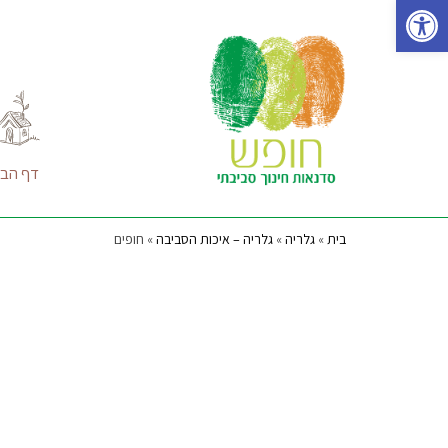
פתח סרגל נגישות
Ski
t
conten
דף הבי
בית
»
גלריה
»
גלריה – איכות הסביבה
»
חופים