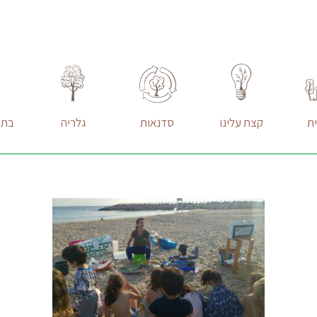
ת
קצת עלינו
סדנאות
גלריה
בתק