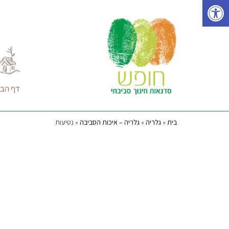
פתח סרגל נגישות
Ski
t
conten
דף הבי
בית
»
גלריה
»
גלריה – איכות הסביבה
»
נטיעות