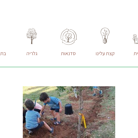
ת
קצת עלינו
סדנאות
גלריה
בתק