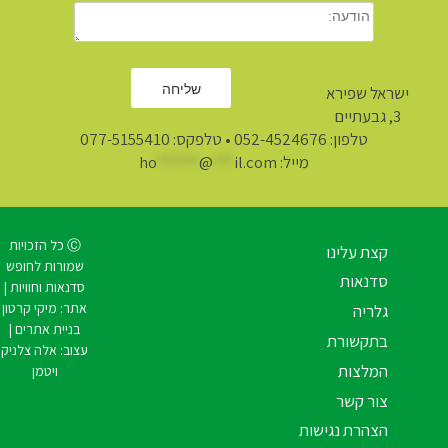
ישראל שפירא
3, גבעתיים
טלפון:
052-4524676
• טלפקס: 077-5155410
מייל:
il.com
***
@
******
ho
Ⓒ כל הזכויות
קצת עלינו
שמורות לחופש
סדנאות
סדנאות וחוויות |
אתר:
מיקי קרטון
גלריה
בניית אתרים
|
בתקשורת
עצוב:
אלה צלניק
המלצות
ויטמן
צור קשר
הצהרת נגישות