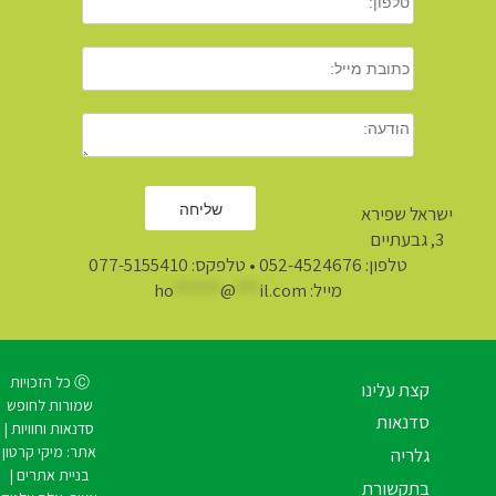
ישראל שפירא
3, גבעתיים
טלפון:
052-4524676
• טלפקס: 077-5155410
מייל:
il.com
***
@
******
ho
Ⓒ כל הזכויות
קצת עלינו
שמורות לחופש
סדנאות
סדנאות וחוויות |
אתר:
מיקי קרטון
גלריה
בניית אתרים
|
בתקשורת