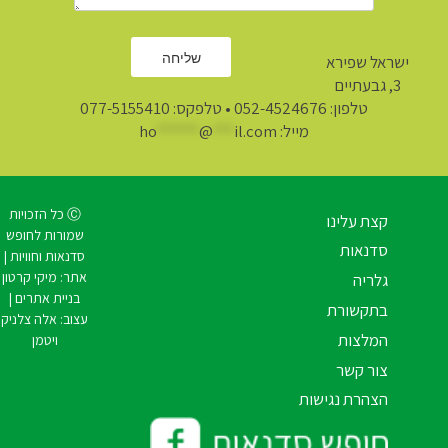
ישראל שפירא
3, גבעתיים
טלפון:
052-4524676
• טלפקס: 077-5155410
מייל:
il.com
***
@
******
ho
Ⓒ כל הזכויות
קצת עלינו
שמורות לחופש
סדנאות
סדנאות וחוויות |
אתר:
מיקי קרטון
גלריה
בניית אתרים
|
בתקשורת
עצוב:
אלה צלניק
המלצות
ויטמן
צור קשר
הצהרת נגישות