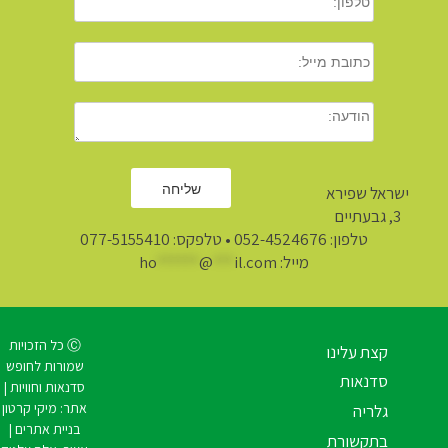
ישראל שפירא
3, גבעתיים
טלפון:
052-4524676
• טלפקס: 077-5155410
מייל:
il.com
***
@
******
ho
Ⓒ כל הזכויות
קצת עלינו
שמורות לחופש
סדנאות
סדנאות וחוויות |
אתר:
מיקי קרטון
גלריה
בניית אתרים
|
בתקשורת