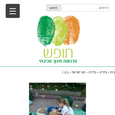
Ski
חיפוש:
t
conten
בית
»
גלריה
»
גלריה – חגי ישראל
»
בוץ 1