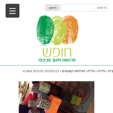
Ski
חיפוש:
t
conten
בית
»
גלריה
»
גלריה- פעילויות קטנטנים
»
20200222 103126 scaled