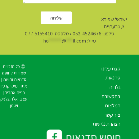
ישראל שפירא
3, גבעתיים
טלפון:
052-4524676
• טלפקס: 077-5155410
מייל:
il.com
***
@
******
ho
Ⓒ כל הזכויות
קצת עלינו
שמורות לחופש
סדנאות
סדנאות וחוויות |
אתר:
מיקי קרטון
גלריה
בניית אתרים
|
בתקשורת
עצוב:
אלה צלניק
המלצות
ויטמן
צור קשר
הצהרת נגישות