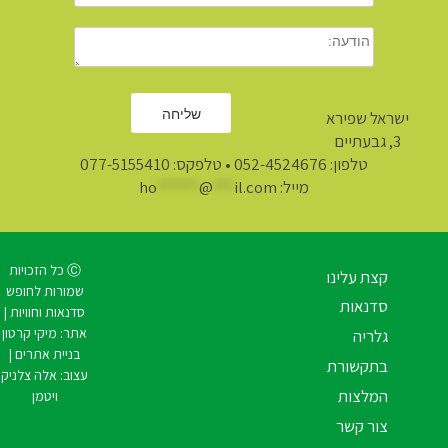
ישראל שפירא
3, גבעתיים
טלפון:
052-4524676
• טלפקס: 077-5155410
מייל:
il.com
***
@
******
ho
Ⓒ כל הזכויות
קצת עלינו
שמורות לחופש
סדנאות
סדנאות וחוויות |
אתר:
מיקי קרטון
גלריה
בניית אתרים
|
בתקשורת
עצוב:
אלה צלניק
המלצות
ויטמן
צור קשר