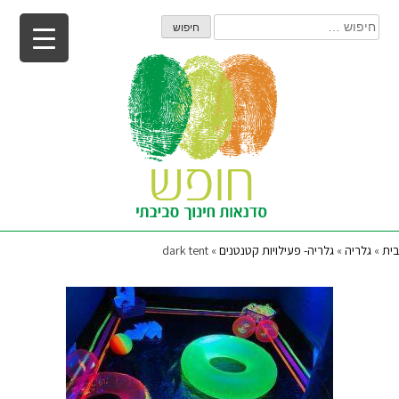
Ski
חיפוש:
t
conten
בית
»
גלריה
»
גלריה- פעילויות קטנטנים
»
dark tent