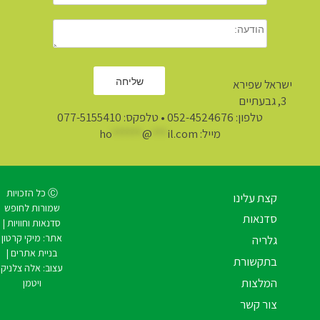
ישראל שפירא
3, גבעתיים
טלפון:
052-4524676
• טלפקס: 077-5155410
מייל:
il.com
***
@
******
ho
Ⓒ כל הזכויות
קצת עלינו
שמורות לחופש
סדנאות
סדנאות וחוויות |
אתר:
מיקי קרטון
גלריה
בניית אתרים
|
בתקשורת
עצוב:
אלה צלניק
המלצות
ויטמן
צור קשר