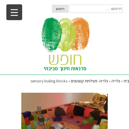
Ski
חיפוש:
t
conten
בית
»
גלריה
»
גלריה- פעילויות קטנטנים
»
sensory builing blocks