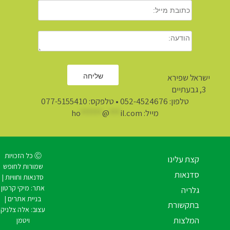
ישראל שפירא
3, גבעתיים
טלפון:
052-4524676
• טלפקס: 077-5155410
מייל:
il.com
***
@
******
ho
Ⓒ כל הזכויות
קצת עלינו
שמורות לחופש
סדנאות
סדנאות וחוויות |
אתר:
מיקי קרטון
גלריה
בניית אתרים
|
בתקשורת
עצוב:
אלה צלניק
המלצות
ויטמן