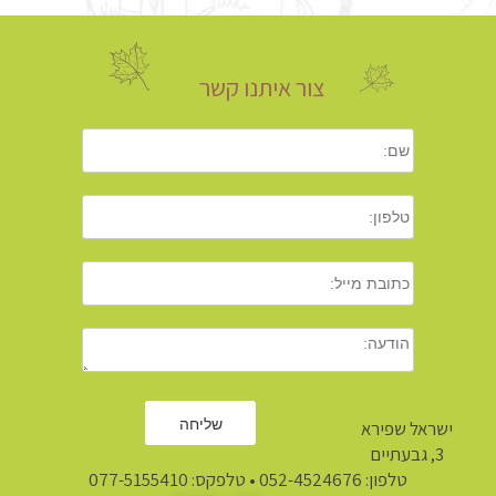
צור איתנו קשר
ישראל שפירא
3, גבעתיים
טלפון:
052-4524676
• טלפקס: 077-5155410