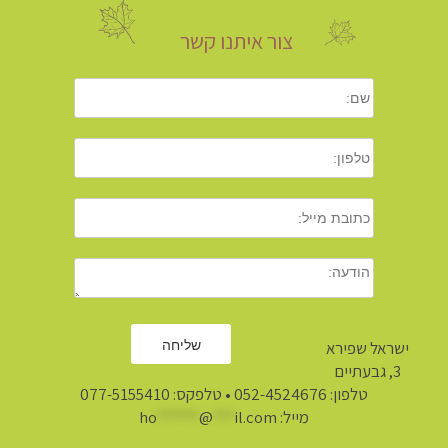
צור איתנו קשר
ישראל שפירא
3, גבעתיים
טלפון:
052-4524676
• טלפקס: 077-5155410
מייל:
il.com
***
@
******
ho